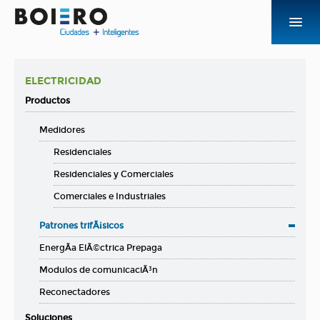
EMPRESA
ELECTRICIDAD
PRODUCTOS Y SOLUCIONES
Productos
Medidores
NOVEDADES
Residenciales
CONTACTO
Residenciales y Comerciales
Comerciales e Industriales
ACCESOS
Patrones trifÃ¡sicos
EnergÃ­a ElÃ©ctrica Prepaga
Modulos de comunicaciÃ³n
Reconectadores
Soluciones