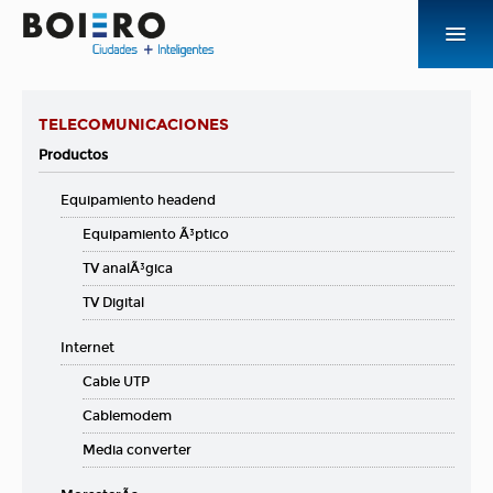
EMPRESA
TELECOMUNICACIONES
PRODUCTOS Y SOLUCIONES
Productos
Equipamiento headend
NOVEDADES
Equipamiento Ã³ptico
CONTACTO
TV analÃ³gica
TV Digital
ACCESOS
Internet
Cable UTP
Cablemodem
Media converter