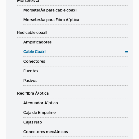
MorseterÃ­a
MorseterÃ­a para cable coaxil
MorseterÃ­a para Fibra Ã“ptica
Red cable coaxil
Amplificadores
Cable Coaxil
Conectores
Fuentes
Pasivos
Red fibra Ã³ptica
Atenuador Ã“ptico
Caja de Empalme
Cajas Nap
Conectores mecÃ¡nicos