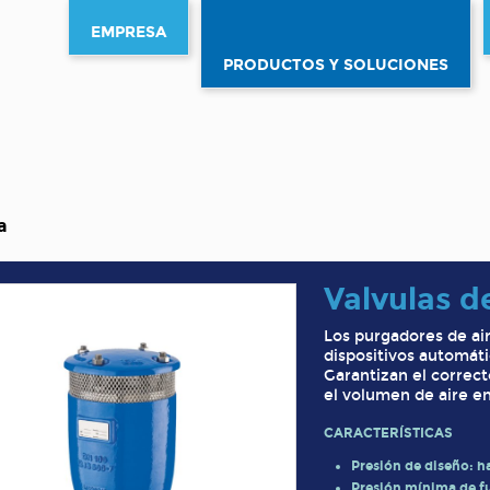
EMPRESA
PRODUCTOS Y SOLUCIONES
a
Valvulas d
Los purgadores de air
dispositivos automát
Garantizan el correc
el volumen de aire en
CARACTERÍSTICAS
Presión de diseño: h
Presión mínima de f