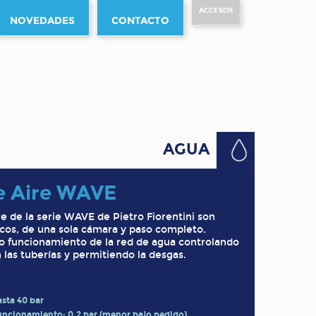
ACCESOS
NOVEDADES
CONTACTO
AGUA
e Aire WAVE
e de la serie WAVE de Pietro Fiorentini son
icos, de una sola cámara y paso completo.
to funcionamiento de la red de agua controlando
 las tuberías y permitiendo la desgas.
asta 40 bar
uncionamiento: 0,2 bar (menor bajo pedido)