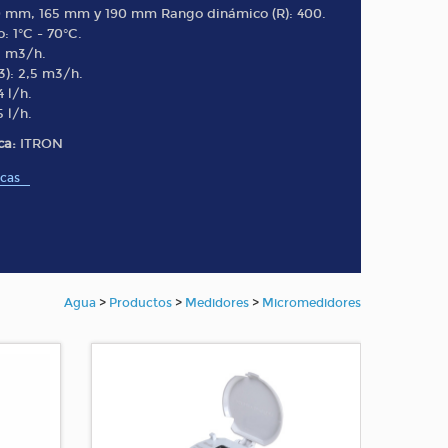
0 mm, 165 mm y 190 mm Rango dinámico (R): 400.
: 1°C - 70°C.
5 m3/h.
): 2,5 m3/h.
 l/h.
 l/h.
ca:
ITRON
icas
Agua
>
Productos
>
Medidores
>
Micromedidores