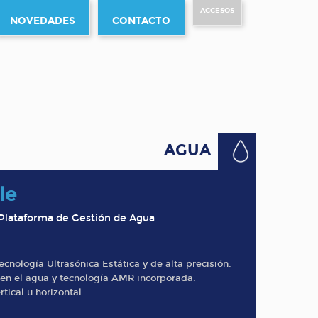
ACCESOS
NOVEDADES
CONTACTO
AGUA
le
 Plataforma de Gestión de Agua
cnología Ultrasónica Estática y de alta precisión.
s en el agua y tecnología AMR incorporada.
tical u horizontal.