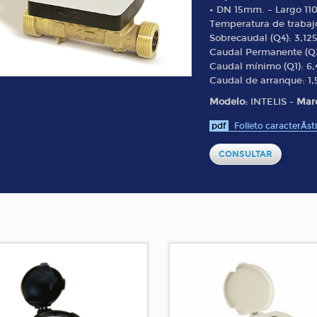
• DN 15mm. – Largo 11
Temperatura de trabajo
Sobrecaudal (Q4): 3,12
Caudal Permanente (Q3
Caudal mínimo (Q1): 6,4
Caudal de arranque: 1,5
Modelo:
INTELIS -
Mar
pdf
Folleto caracterÃ­st
CONSULTAR